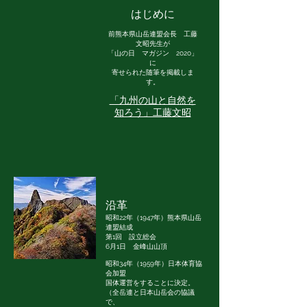
はじめに
前熊本県山岳連盟会長 工藤
文昭先生が
「山の日 マガジン 2020」
に
寄せられた随筆を掲載しま
す。
「九州の山と自然を
知ろう」工藤文昭
沿革
昭和22年（1947年）熊本県山岳
連盟結成
第1回 設立総会
6月1日 金峰山山頂
昭和34年（1959年）日本体育協
会加盟
国体運営をすることに決定。
（全岳連と日本山岳会の協議
で、