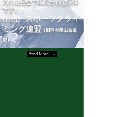
内の山岳会で構成される団体
熊本県
です。
山岳・スポーツクライ
ミング連盟
（旧熊本県山岳連
盟）
Read More ↓