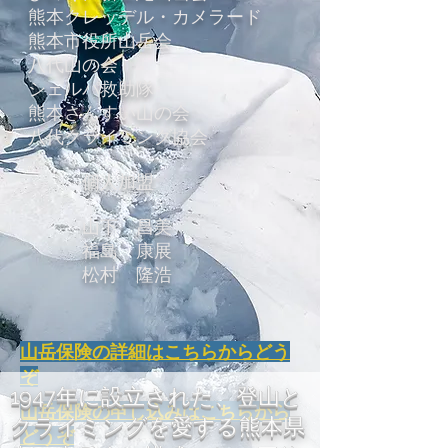
熊本クレッデル・カメラード
熊本市役所山岳会
八代山の会
シェルパ救助隊
熊本さんすい山の会
八代クライミング協会
個人加盟
山下 昌美
福島 康展
松村 隆浩
​山岳保険の詳細はこちらからどう
ぞ
1947年に設立された、登山と
​山岳保険の申し込みはこちらから
クライミングを愛する熊本県
どうぞ