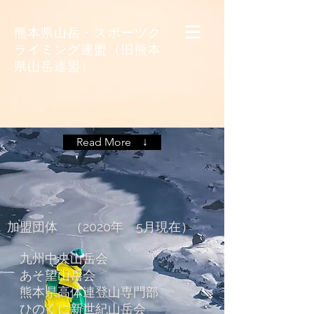
​熊本県山岳・スポーツク
ライミング連盟（旧熊本
県山岳連盟）
Read More ↓
​加盟団体 （2020年 5月現在）
九州中央山岳会
あそ望山岳会
​
熊本県
高体連登山専門部
ひのくに新世紀山岳会