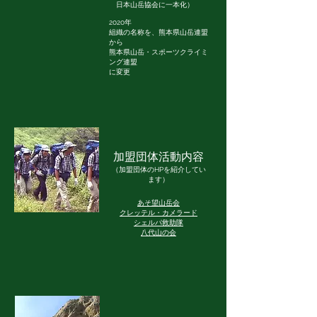
日本
山岳協会に一本化）
2
020年
組織の名称を、熊本県山岳連盟
から
熊本県山岳・スポーツクライミ
ング連盟
に変更
​加盟団体活動内容
（加盟団体のHPを紹介してい
ます）​
あそ望山岳会
クレッテル・カメラード​
シェルパ救助隊
八代山の会​