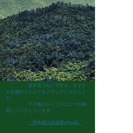
その場合は、「熊本県山岳連盟
official」で検索して,、
ヒットしたら通常通り、登録
をされてください。
（2月24日現在 「熊本県山
岳連盟」で「熊本県山岳連盟official」
が、
ヒットしました。これで、
登録されてください）
尚スマートフォン版では、Ｐ
Ｃ版とはデザインが異なり、
若干見づらいですが、タイト
ル右側のメニューをクリックしてもらう
と、
​ ＰＣ版のトップメニューの内
容にリンクしています。
「熊本県山岳連盟official」