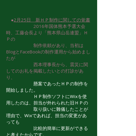
●
2月25日 新ＨＰ制作に関しての覚書
2016年国体熊本予選大会
時、工藤会長より「熊本県山岳連盟」Ｈ
Ｐの
制作依頼があり、当初は
BlogとFaceBookの制作運用から始めまし
たが
西本理事長から、震災に関
してのお礼を掲載したいとの打診があ
り、
懸案であったＨＰの制作を
開始しました。
ＨＰ制作ソフトにWixを使
用したのは、担当が外れられた旧ＨＰの
取り扱いに難儀したことが
理由で、Wixであれば、担当の変更があ
っても
比較的簡単に更新ができる
と考えたからです。