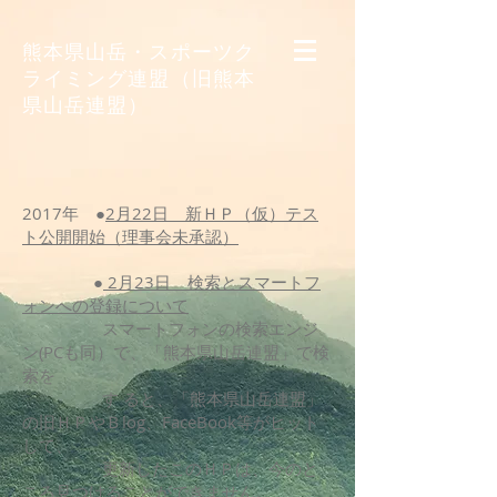
​熊本県山岳・スポーツク
ライミング連盟（旧熊本
県山岳連盟）
2017年 ●
2月22日 新ＨＰ（仮）テス
ト公開開始（理事会未承認）
●
2月23日 検索とスマートフ
ォンへの登録について
スマートフォンの検索エンジ
ン(PCも同）で、「熊本県山岳連盟」で検
索を
す ると、「熊本県山岳連盟」
の旧ＨＰやＢlog、FaceBook等がヒット
して、
更新したこのＨＰは、今のと
ころ見つけることができません。