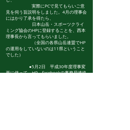
実際にPCで見てもらいご意
見を伺う旨説明をしました。4月の理事会
にはかり了承を得たら、
日本山岳・スポーツクライ
ミング協会のHPに登録することを、西本
理事長から言ってもらいました。
（全国の各県山岳連盟でHP
の運用をしていないのは11県ということ
でした）
●5月2日 平成30年度理事変
更に伴って、HP、facebookの事務局連絡
先等を変更しました。
２019年 ●3月1日 blogの運用を中止
しました。
​2020年 ●6月21日 理事会 「熊本
県山岳・スポーツクライミング連盟」へ
の改称を確認、HPとFBの変更をしまし
た。