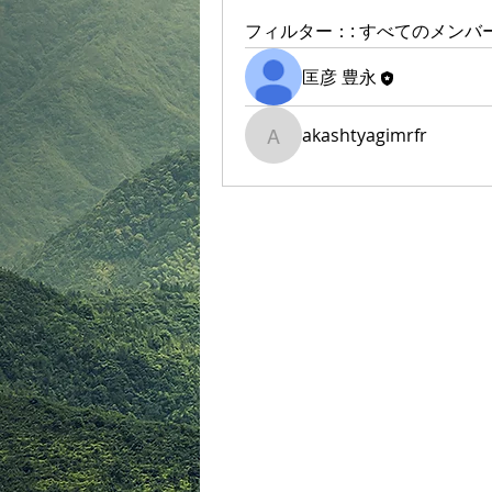
フィルター：:
すべてのメンバ
匡彦 豊永
akashtyagimrfr
akashtyagimrfr